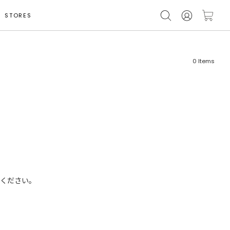
STORES
0
Items
フリーワード
売れ筋順
新着順
CLOSE
おすすめ順
ください。
カテゴリ
高い順
サブカテゴリ
安い順
販売状況