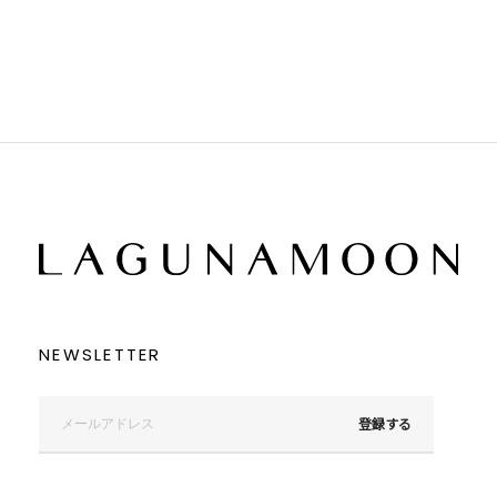
ブラック
ブラック
ブラウン
ブラウン
ベージュ
ベージュ
オレンジ
オレンジ
イエロー
イエロー
グリーン
グリーン
ブルー
ブルー
パープル
パープル
レッド
レッド
ピンク
ピンク
ミックス
ミックス
リセット
この条件で絞り込む
NEWSLETTER
登録する