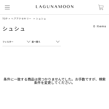
TOP
ヘアアクセサリー
シュシュ
0
Items
シュシュ
フィルター
並べ替え
フリーワード
売れ筋順
新着順
CLOSE
おすすめ順
カテゴリ
高い順
条件に一致する商品は見つかりませんでした。お手数ですが、検索
サブカテゴリ
条件を変更してください。
安い順
販売状況
カラー
すべて
すべて
ホワイト
ホワイト
グレー
グレー