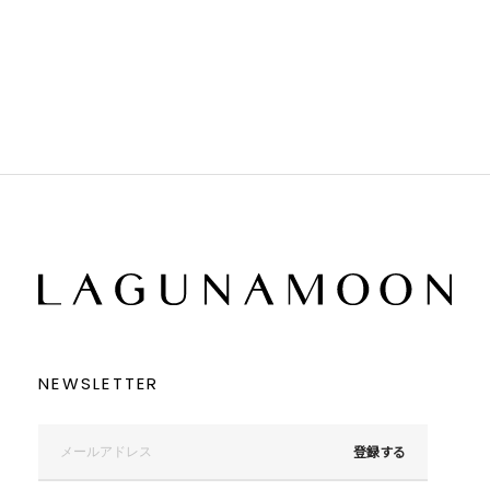
ホワイト
ホワイト
グレー
グレー
ブラック
ブラック
ブラウン
ブラウン
ベージュ
ベージュ
オレンジ
オレンジ
イエロー
イエロー
グリーン
グリーン
ブルー
ブルー
パープル
パープル
レッド
レッド
ピンク
ピンク
ミックス
ミックス
リセット
この条件で絞り込む
NEWSLETTER
登録する