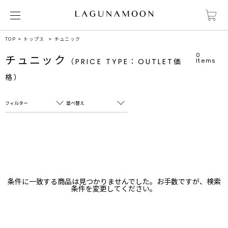
TOP
トップス
チュニック
0
チュニック
（PRICE TYPE：OUTLET価
Items
格）
フィルター
並べ替え
フリーワード
売れ筋順
新着順
CLOSE
おすすめ順
カテゴリ
高い順
条件に一致する商品は見つかりませんでした。お手数ですが、検索
サブカテゴリ
条件を変更してください。
安い順
販売状況
カラー
すべて
すべて