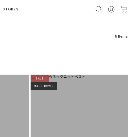
STORES
5
Items
SALE
フリーワード
売れ筋順
MARK DOWN
新着順
CLOSE
おすすめ順
カテゴリ
高い順
サブカテゴリ
安い順
販売状況