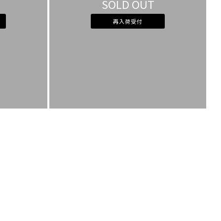
SOLD OUT
カラー
すべて
すべて
ホワイト
ホワイト
グレー
グレー
再入荷受付
ブラック
ブラック
ブラウン
ブラウン
ベージュ
ベージュ
オレンジ
オレンジ
イエロー
イエロー
グリーン
グリーン
ブルー
ブルー
パープル
パープル
レッド
レッド
ピンク
ピンク
ミックス
ミックス
リセット
この条件で絞り込む