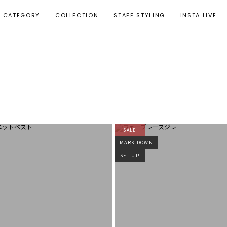
CATEGORY
COLLECTION
STAFF STYLING
INSTA LIVE
SALE
MARK DOWN
SET UP