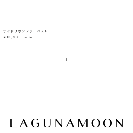
ブラック
ブラック
ブラウン
ブラウン
ベージュ
ベージュ
オレンジ
オレンジ
イエロー
イエロー
グリーン
グリーン
ブルー
ブルー
パープル
パープル
レッド
レッド
サイドリボンファーベスト
ピンク
ピンク
ミックス
ミックス
￥18,700
tax in
リセット
1
この条件で絞り込む