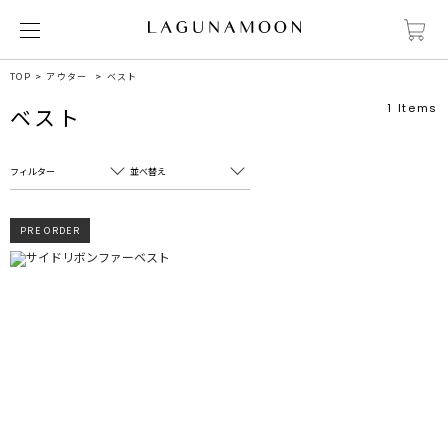
TOP
アウター
ベスト
1
Items
ベスト
フィルター
並べ替え
フリーワード
売れ筋順
PRE ORDER
新着順
CLOSE
おすすめ順
カテゴリ
高い順
サブカテゴリ
安い順
販売状況
カラー
すべて
すべて
ホワイト
ホワイト
グレー
グレー