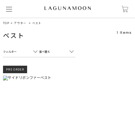
TOP
アウター
ベスト
1
Items
ベスト
フィルター
並べ替え
フリーワード
売れ筋順
PRE ORDER
新着順
CLOSE
おすすめ順
カテゴリ
高い順
サブカテゴリ
安い順
販売状況
カラー
すべて
すべて
ホワイト
ホワイト
グレー
グレー