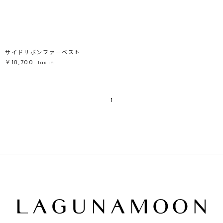
ブラック
ブラック
ブラウン
ブラウン
ベージュ
ベージュ
オレンジ
オレンジ
イエロー
イエロー
グリーン
グリーン
ブルー
ブルー
パープル
パープル
レッド
レッド
サイドリボンファーベスト
ピンク
ピンク
ミックス
ミックス
￥18,700
tax in
リセット
1
この条件で絞り込む