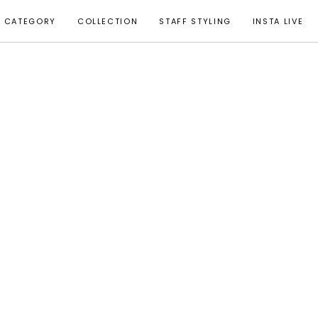
CATEGORY
COLLECTION
STAFF STYLING
INSTA LIVE