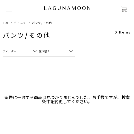
TOP
ボトムス
パンツ/その他
0
Items
パンツ/その他
フィルター
並べ替え
フリーワード
売れ筋順
新着順
CLOSE
おすすめ順
カテゴリ
高い順
条件に一致する商品は見つかりませんでした。お手数ですが、検索
サブカテゴリ
条件を変更してください。
安い順
販売状況
カラー
すべて
すべて
ホワイト
ホワイト
グレー
グレー
ブラック
ブラック