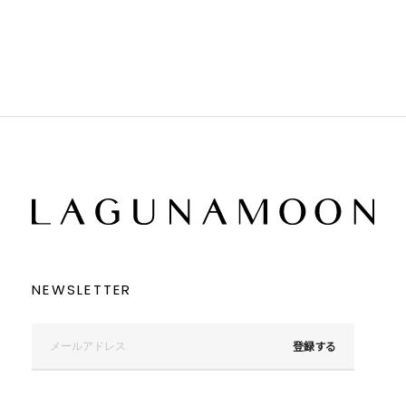
ブラウン
ブラウン
ベージュ
ベージュ
オレンジ
オレンジ
イエロー
イエロー
グリーン
グリーン
ブルー
ブルー
パープル
パープル
レッド
レッド
ピンク
ピンク
ミックス
ミックス
リセット
この条件で絞り込む
NEWSLETTER
登録する