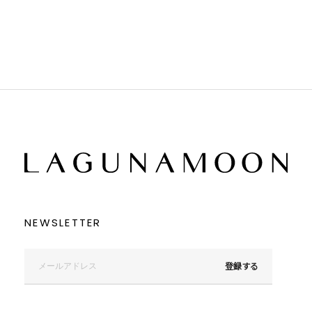
ブラウン
ブラウン
ベージュ
ベージュ
オレンジ
オレンジ
イエロー
イエロー
グリーン
グリーン
ブルー
ブルー
パープル
パープル
レッド
レッド
ピンク
ピンク
ミックス
ミックス
リセット
この条件で絞り込む
NEWSLETTER
登録する