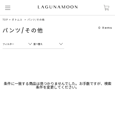
TOP
ボトムス
パンツ/その他
0
Items
パンツ/その他
フィルター
並べ替え
フリーワード
売れ筋順
新着順
CLOSE
おすすめ順
カテゴリ
高い順
条件に一致する商品は見つかりませんでした。お手数ですが、検索
サブカテゴリ
条件を変更してください。
安い順
販売状況
カラー
すべて
すべて
ホワイト
ホワイト
グレー
グレー
ブラック
ブラック