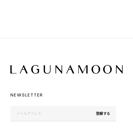
ブラウン
ブラウン
ベージュ
ベージュ
オレンジ
オレンジ
イエロー
イエロー
グリーン
グリーン
ブルー
ブルー
パープル
パープル
レッド
レッド
ピンク
ピンク
ミックス
ミックス
リセット
この条件で絞り込む
NEWSLETTER
登録する