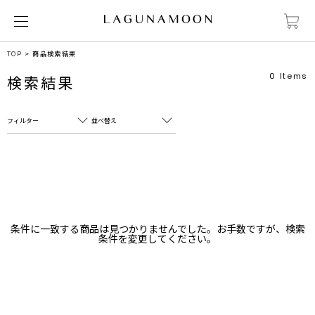
TOP
商品検索結果
0
Items
検索結果
フィルター
並べ替え
フリーワード
売れ筋順
新着順
CLOSE
おすすめ順
カテゴリ
高い順
条件に一致する商品は見つかりませんでした。お手数ですが、検索
サブカテゴリ
条件を変更してください。
安い順
販売状況
カラー
すべて
すべて
ホワイト
ホワイト
グレー
グレー
ブラック
ブラック