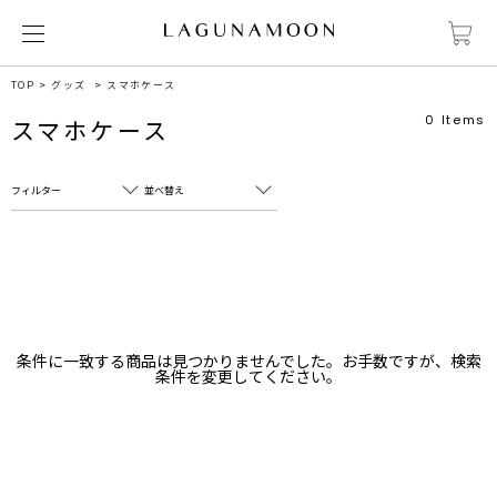
TOP
グッズ
スマホケース
0
Items
スマホケース
フィルター
並べ替え
フリーワード
売れ筋順
新着順
CLOSE
おすすめ順
カテゴリ
高い順
条件に一致する商品は見つかりませんでした。お手数ですが、検索
サブカテゴリ
条件を変更してください。
安い順
販売状況
カラー
すべて
すべて
ホワイト
ホワイト
グレー
グレー
ブラック
ブラック