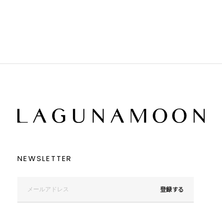
ブラウン
ブラウン
ベージュ
ベージュ
オレンジ
オレンジ
イエロー
イエロー
グリーン
グリーン
ブルー
ブルー
パープル
パープル
レッド
レッド
ピンク
ピンク
ミックス
ミックス
リセット
この条件で絞り込む
NEWSLETTER
登録する