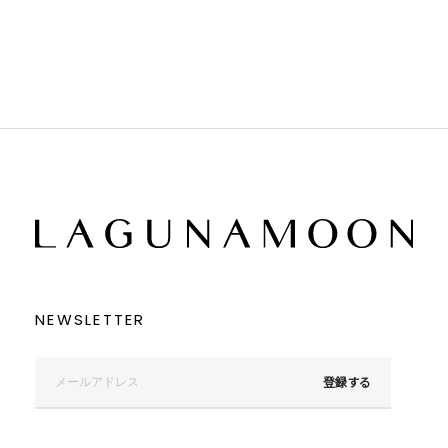
ブラウン
ブラウン
ベージュ
ベージュ
オレンジ
オレンジ
イエロー
イエロー
グリーン
グリーン
ブルー
ブルー
パープル
パープル
レッド
レッド
ピンク
ピンク
ミックス
ミックス
リセット
この条件で絞り込む
NEWSLETTER
登録する