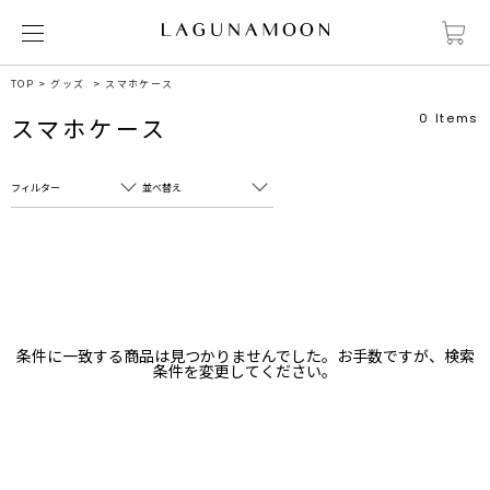
TOP
グッズ
スマホケース
0
Items
スマホケース
フィルター
並べ替え
フリーワード
売れ筋順
新着順
CLOSE
おすすめ順
カテゴリ
高い順
条件に一致する商品は見つかりませんでした。お手数ですが、検索
サブカテゴリ
条件を変更してください。
安い順
販売状況
カラー
すべて
すべて
ホワイト
ホワイト
グレー
グレー
ブラック
ブラック