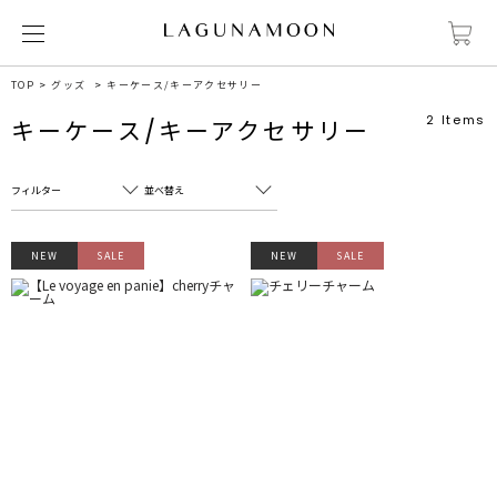
TOP
グッズ
キーケース/キーアクセサリー
2
Items
キーケース/キーアクセサリー
フィルター
並べ替え
フリーワード
売れ筋順
NEW
SALE
NEW
SALE
新着順
CLOSE
おすすめ順
カテゴリ
高い順
サブカテゴリ
安い順
販売状況
カラー
すべて
すべて
ホワイト
ホワイト
グレー
グレー