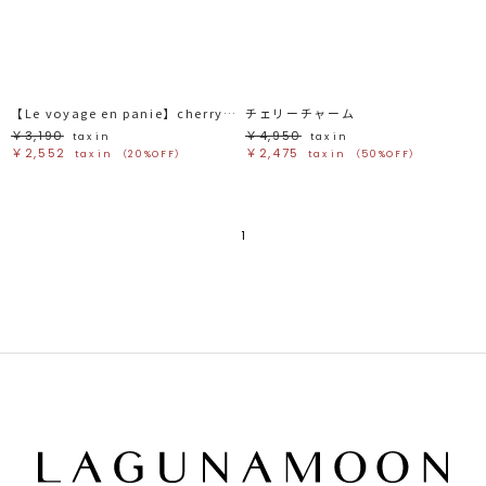
ブラック
ブラック
ブラウン
ブラウン
ベージュ
ベージュ
オレンジ
オレンジ
イエロー
イエロー
グリーン
グリーン
ブルー
ブルー
パープル
パープル
レッド
レッド
【Le voyage en panie】cherryチャーム
チェリーチャーム
ピンク
ピンク
ミックス
ミックス
￥3,190
￥4,950
tax in
tax in
￥2,552
￥2,475
tax in
（20%OFF）
tax in
（50%OFF）
リセット
この条件で絞り込む
1