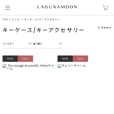
TOP
グッズ
キーケース/キーアクセサリー
2
Items
キーケース/キーアクセサリー
フィルター
並べ替え
フリーワード
売れ筋順
NEW
SALE
NEW
SALE
新着順
CLOSE
おすすめ順
カテゴリ
高い順
サブカテゴリ
安い順
販売状況
カラー
すべて
すべて
ホワイト
ホワイト
グレー
グレー