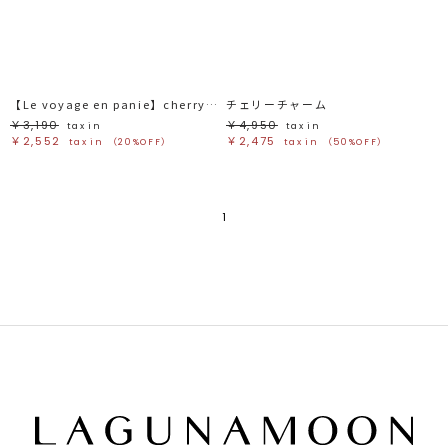
ブラック
ブラック
ブラウン
ブラウン
ベージュ
ベージュ
オレンジ
オレンジ
イエロー
イエロー
グリーン
グリーン
ブルー
ブルー
パープル
パープル
レッド
レッド
【Le voyage en panie】cherryチャーム
チェリーチャーム
ピンク
ピンク
ミックス
ミックス
￥3,190
￥4,950
tax in
tax in
￥2,552
￥2,475
tax in
（20%OFF）
tax in
（50%OFF）
リセット
この条件で絞り込む
1