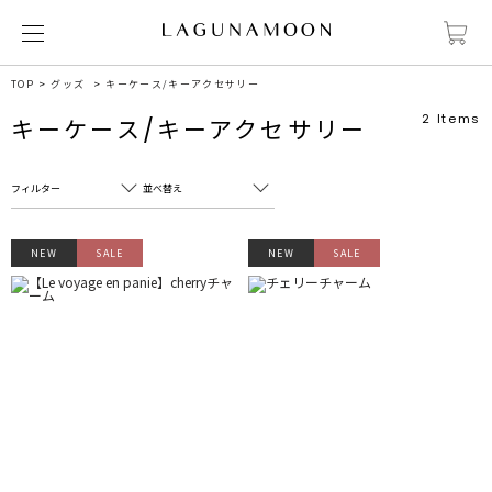
TOP
グッズ
キーケース/キーアクセサリー
2
Items
キーケース/キーアクセサリー
フィルター
並べ替え
フリーワード
売れ筋順
NEW
SALE
NEW
SALE
新着順
CLOSE
おすすめ順
カテゴリ
高い順
サブカテゴリ
安い順
販売状況
カラー
すべて
すべて
ホワイト
ホワイト
グレー
グレー