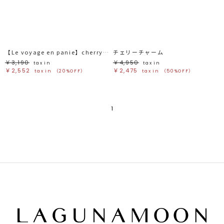
ブラック
ブラック
ブラウン
ブラウン
ベージュ
ベージュ
オレンジ
オレンジ
イエロー
イエロー
グリーン
グリーン
ブルー
ブルー
パープル
パープル
レッド
レッド
【Le voyage en panie】cherryチャーム
チェリーチャーム
ピンク
ピンク
ミックス
ミックス
￥3,190
￥4,950
tax in
tax in
￥2,552
￥2,475
tax in
（20%OFF）
tax in
（50%OFF）
リセット
この条件で絞り込む
1