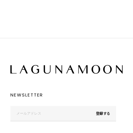
ブラック
ブラック
ブラウン
ブラウン
ベージュ
ベージュ
オレンジ
オレンジ
イエロー
イエロー
グリーン
グリーン
ブルー
ブルー
パープル
パープル
レッド
レッド
ピンク
ピンク
ミックス
ミックス
リセット
この条件で絞り込む
NEWSLETTER
登録する