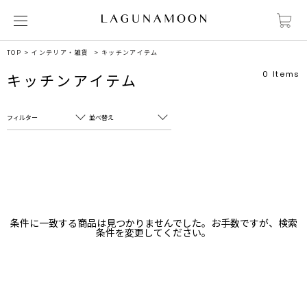
TOP
インテリア・雑貨
キッチンアイテム
0
Items
キッチンアイテム
フィルター
並べ替え
フリーワード
売れ筋順
新着順
CLOSE
おすすめ順
カテゴリ
高い順
条件に一致する商品は見つかりませんでした。お手数ですが、検索
サブカテゴリ
条件を変更してください。
安い順
販売状況
カラー
すべて
すべて
ホワイト
ホワイト
グレー
グレー