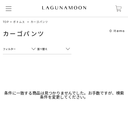
TOP
ボトムス
カーゴパンツ
0
Items
カーゴパンツ
フィルター
並べ替え
フリーワード
売れ筋順
新着順
CLOSE
おすすめ順
カテゴリ
高い順
条件に一致する商品は見つかりませんでした。お手数ですが、検索
サブカテゴリ
条件を変更してください。
安い順
販売状況
カラー
すべて
すべて
ホワイト
ホワイト
グレー
グレー
ブラック
ブラック