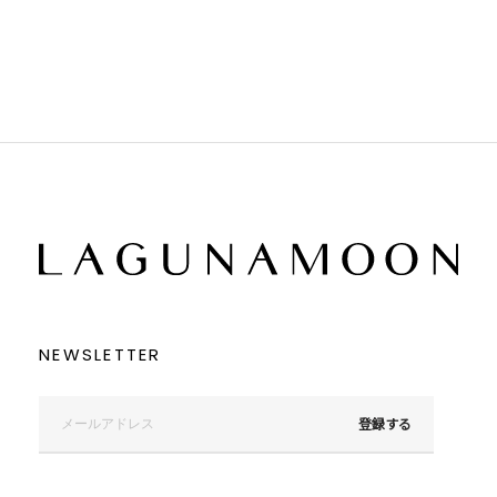
ブラウン
ブラウン
ベージュ
ベージュ
オレンジ
オレンジ
イエロー
イエロー
グリーン
グリーン
ブルー
ブルー
パープル
パープル
レッド
レッド
ピンク
ピンク
ミックス
ミックス
リセット
この条件で絞り込む
NEWSLETTER
登録する