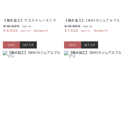
【撥水加工】ウエストレースリラックスパンツ
【撥水加工】2WAYカジュアルブルゾン
￥16,500
￥19,800
tax in
tax in
￥6,600
￥7,920
tax in
（60%OFF）
tax in
（60%OFF）
SALE
SET UP
SALE
SET UP