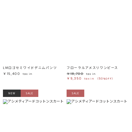
LMロゴセミワイドデニムパンツ
フローラルアメスリワンピース
￥15,400
￥18,700
tax in
tax in
￥9,350
tax in
（50%OFF）
NEW
SALE
SALE