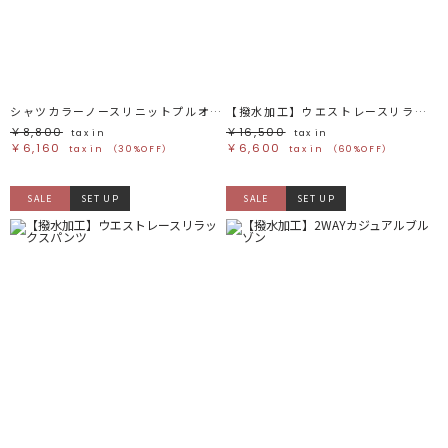
シャツカラーノースリニットプルオーバー
【撥水加工】ウエストレースリラックスパンツ
￥8,800
￥16,500
tax in
tax in
￥6,160
￥6,600
tax in
（30%OFF）
tax in
（60%OFF）
SALE
SET UP
SALE
SET UP