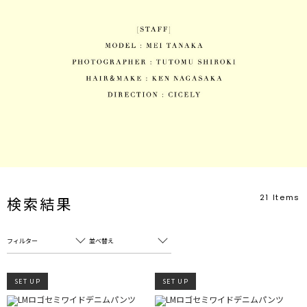
21
Items
検索結果
フィルター
並べ替え
フリーワード
売れ筋順
SET UP
SET UP
新着順