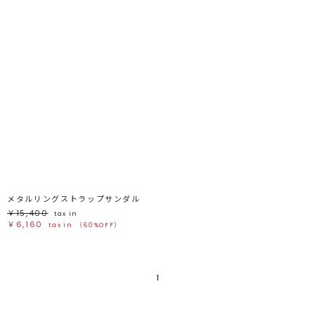
メタルリングストラップサンダル
￥15,400
tax in
￥6,160
tax in
（60%OFF）
1