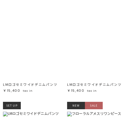
CLOSE
おすすめ順
カテゴリ
高い順
サブカテゴリ
安い順
販売状況
カラー
すべて
すべて
ホワイト
ホワイト
グレー
グレー
ブラック
ブラック
ブラウン
ブラウン
ベージュ
ベージュ
オレンジ
オレンジ
イエロー
イエロー
グリーン
グリーン
ブルー
ブルー
パープル
パープル
レッド
レッド
LMロゴセミワイドデニムパンツ
LMロゴセミワイドデニムパンツ
ピンク
ピンク
ミックス
ミックス
￥15,400
￥15,400
tax in
tax in
リセット
SET UP
NEW
SALE
この条件で絞り込む