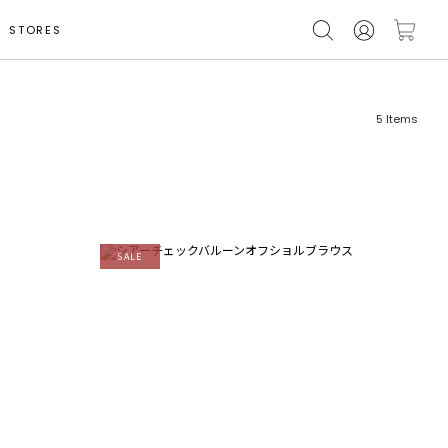
STORES
5
Items
SALE
フリーワード
売れ筋順
新着順
CLOSE
おすすめ順
カテゴリ
高い順
サブカテゴリ
安い順
販売状況