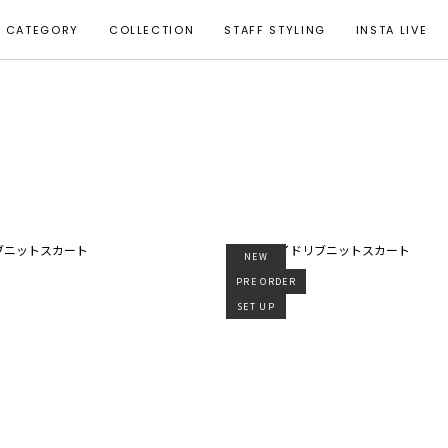
CATEGORY
COLLECTION
STAFF STYLING
INSTA LIVE
NEW
PRE ORDER
SET UP