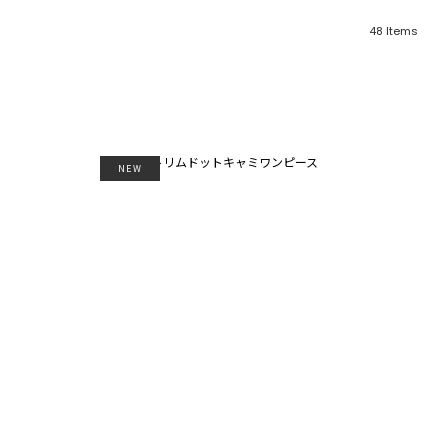
48
Items
NEW
フリーワード
売れ筋順
新着順
CLOSE
おすすめ順
カテゴリ
高い順
サブカテゴリ
安い順
販売状況
カラー
すべて
すべて
ホワイト
ホワイト
グレー
グレー
ブラック
ブラック
ブラウン
ブラウン
ベージュ
ベージュ
オレンジ
オレンジ