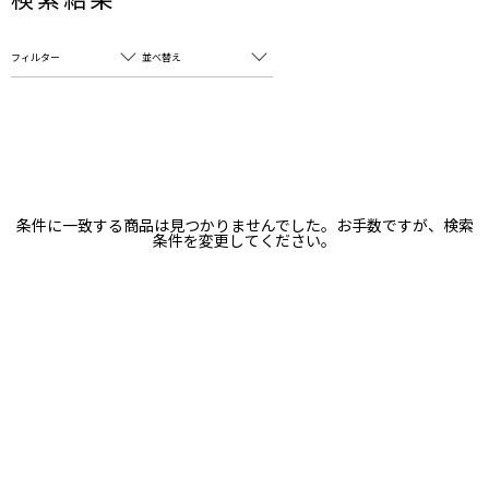
フィルター
並べ替え
フリーワード
売れ筋順
新着順
CLOSE
おすすめ順
カテゴリ
高い順
条件に一致する商品は見つかりませんでした。お手数ですが、検索
サブカテゴリ
条件を変更してください。
安い順
販売状況
カラー
すべて
すべて
ホワイト
ホワイト
グレー
グレー
ブラック
ブラック
ブラウン
ブラウン
ベージュ
ベージュ
オレンジ
オレンジ
イエロー
イエロー
グリーン
グリーン
ブルー
ブルー
パープル
パープル
レッド
レッド
ピンク
ピンク