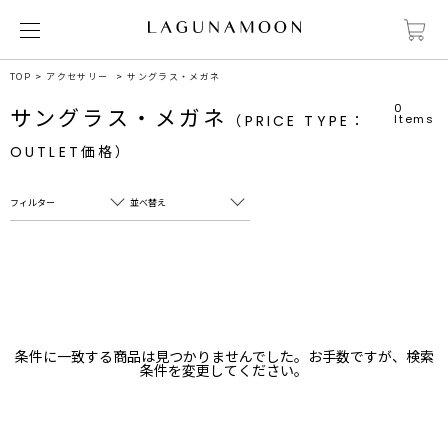
TOP
アクセサリー
サングラス・メガネ
0
サングラス・メガネ
（PRICE TYPE：
Items
OUTLET価格）
フィルター
並べ替え
フリーワード
売れ筋順
新着順
CLOSE
おすすめ順
カテゴリ
高い順
条件に一致する商品は見つかりませんでした。お手数ですが、検索
サブカテゴリ
条件を変更してください。
安い順
販売状況
カラー
すべて
すべて