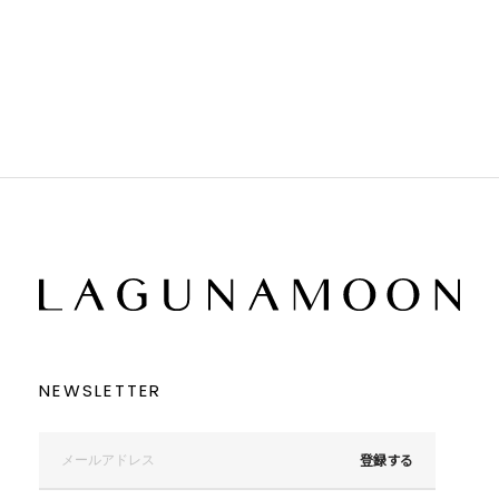
ホワイト
ホワイト
グレー
グレー
ブラック
ブラック
ブラウン
ブラウン
ベージュ
ベージュ
オレンジ
オレンジ
イエロー
イエロー
グリーン
グリーン
ブルー
ブルー
パープル
パープル
レッド
レッド
ピンク
ピンク
ミックス
ミックス
リセット
この条件で絞り込む
NEWSLETTER
登録する