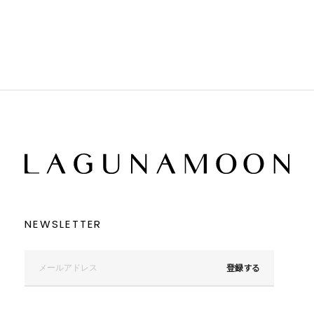
ブラック
ブラック
ブラウン
ブラウン
ベージュ
ベージュ
オレンジ
オレンジ
イエロー
イエロー
グリーン
グリーン
ブルー
ブルー
パープル
パープル
レッド
レッド
ピンク
ピンク
ミックス
ミックス
リセット
この条件で絞り込む
NEWSLETTER
登録する