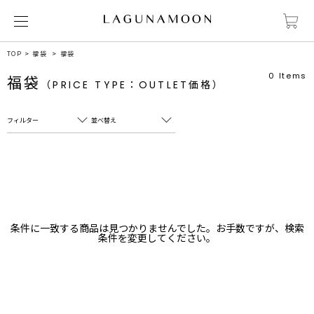
TOP
福袋
福袋
0
Items
福袋
（PRICE TYPE：OUTLET価格）
フィルター
並べ替え
フリーワード
売れ筋順
新着順
CLOSE
おすすめ順
カテゴリ
高い順
条件に一致する商品は見つかりませんでした。お手数ですが、検索
サブカテゴリ
条件を変更してください。
安い順
販売状況
カラー
すべて
すべて
ホワイト
ホワイト
グレー
グレー