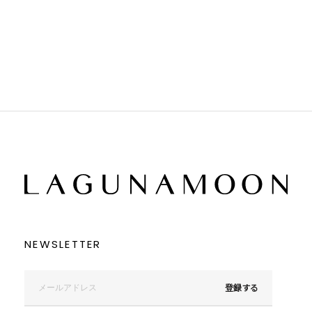
ホワイト
ホワイト
グレー
グレー
ブラック
ブラック
ブラウン
ブラウン
ベージュ
ベージュ
オレンジ
オレンジ
イエロー
イエロー
グリーン
グリーン
ブルー
ブルー
パープル
パープル
レッド
レッド
ピンク
ピンク
ミックス
ミックス
リセット
この条件で絞り込む
NEWSLETTER
登録する