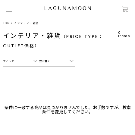
TOP
インテリア・雑貨
0
インテリア・雑貨
（PRICE TYPE：
Items
OUTLET価格）
フィルター
並べ替え
フリーワード
売れ筋順
新着順
CLOSE
おすすめ順
カテゴリ
高い順
条件に一致する商品は見つかりませんでした。お手数ですが、検索
サブカテゴリ
条件を変更してください。
安い順
販売状況
カラー
すべて
すべて