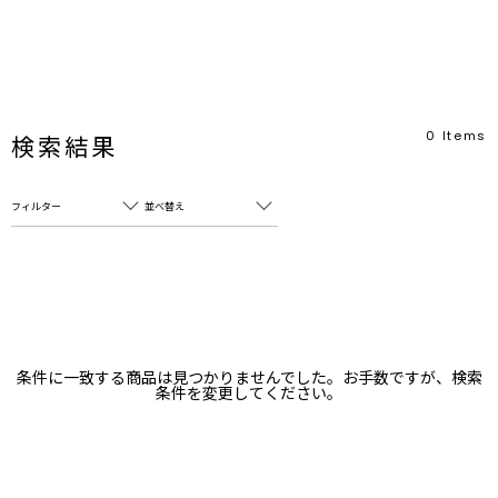
0
Items
検索結果
フィルター
並べ替え
フリーワード
売れ筋順
新着順
CLOSE
おすすめ順
カテゴリ
高い順
条件に一致する商品は見つかりませんでした。お手数ですが、検索
サブカテゴリ
条件を変更してください。
安い順
販売状況
カラー
すべて
すべて
ホワイト
ホワイト