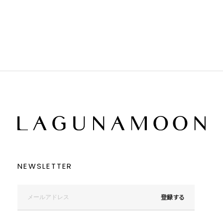
グレー
グレー
ブラック
ブラック
ブラウン
ブラウン
ベージュ
ベージュ
オレンジ
オレンジ
イエロー
イエロー
グリーン
グリーン
ブルー
ブルー
パープル
パープル
レッド
レッド
ピンク
ピンク
ミックス
ミックス
リセット
この条件で絞り込む
NEWSLETTER
登録する