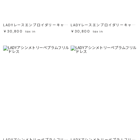
ブラック
ブラック
ブラウン
ブラウン
ベージュ
ベージュ
オレンジ
オレンジ
イエロー
イエロー
グリーン
グリーン
ブルー
ブルー
LADYレースエンブロイダリーキャミワンピース
LADYレースエンブロイダリーキャミワンピース
パープル
パープル
レッド
レッド
￥30,800
￥30,800
tax in
tax in
ピンク
ピンク
ミックス
ミックス
リセット
この条件で絞り込む
LADYアシンメトリーペプラムフリルドレス
LADYアシンメトリーペプラムフリルドレス