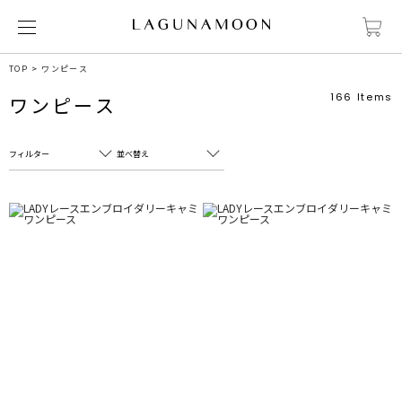
TOP
ワンピース
166
Items
ワンピース
フィルター
並べ替え
フリーワード
売れ筋順
新着順
CLOSE
おすすめ順
カテゴリ
高い順
サブカテゴリ
安い順
販売状況
カラー
すべて
すべて
ホワイト
ホワイト
グレー
グレー