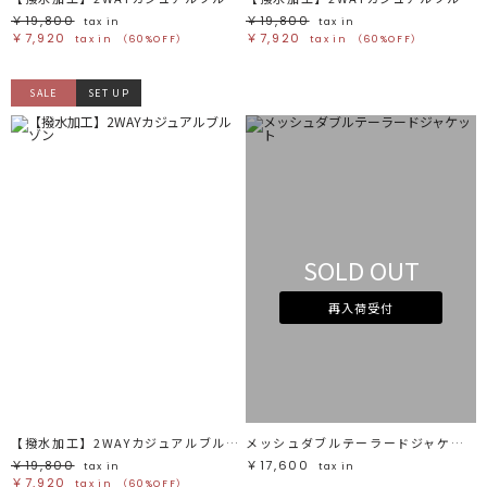
￥19,800
￥19,800
tax in
tax in
￥7,920
￥7,920
tax in
（60%OFF）
tax in
（60%OFF）
SALE
SET UP
SOLD OUT
再入荷受付
【撥水加工】2WAYカジュアルブルゾン
メッシュダブルテーラードジャケット
￥19,800
￥17,600
tax in
tax in
￥7,920
tax in
（60%OFF）