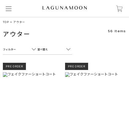
TOP
アウター
56
Items
アウター
フィルター
並べ替え
フリーワード
売れ筋順
PRE ORDER
PRE ORDER
新着順
CLOSE
おすすめ順
カテゴリ
高い順
サブカテゴリ
安い順
販売状況
カラー
すべて
すべて
ホワイト
ホワイト
グレー
グレー