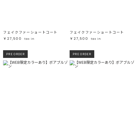
ブラック
ブラック
ブラウン
ブラウン
ベージュ
ベージュ
オレンジ
オレンジ
イエロー
イエロー
グリーン
グリーン
ブルー
ブルー
パープル
パープル
レッド
レッド
フェイクファーショートコート
フェイクファーショートコート
ピンク
ピンク
ミックス
ミックス
￥27,500
￥27,500
tax in
tax in
リセット
PRE ORDER
PRE ORDER
この条件で絞り込む