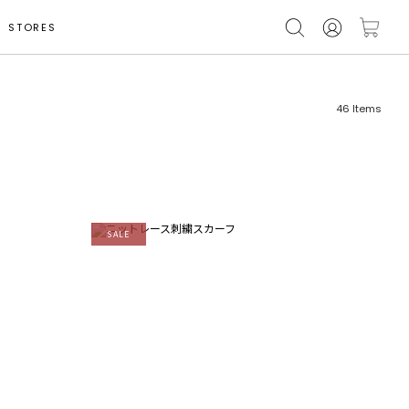
STORES
46
Items
SALE
フリーワード
売れ筋順
新着順
CLOSE
おすすめ順
カテゴリ
高い順
サブカテゴリ
安い順
販売状況