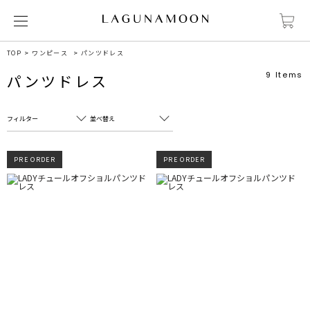
TOP
ワンピース
パンツドレス
9
Items
パンツドレス
フィルター
並べ替え
フリーワード
売れ筋順
PRE ORDER
PRE ORDER
新着順
CLOSE
おすすめ順
カテゴリ
高い順
サブカテゴリ
安い順
販売状況
カラー
すべて
すべて
ホワイト
ホワイト
グレー
グレー