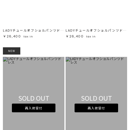
ブラック
ブラック
ブラウン
ブラウン
ベージュ
ベージュ
オレンジ
オレンジ
イエロー
イエロー
グリーン
グリーン
ブルー
ブルー
パープル
パープル
レッド
レッド
LADYチュールオフショルパンツドレス
LADYチュールオフショルパンツドレス
ピンク
ピンク
ミックス
ミックス
￥26,400
￥26,400
tax in
tax in
リセット
NEW
この条件で絞り込む
SOLD OUT
SOLD OUT
再入荷受付
再入荷受付