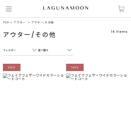
TOP
アウター
アウター/その他
14
Items
アウター/その他
フィルター
並べ替え
フリーワード
売れ筋順
SALE
SALE
新着順
CLOSE
おすすめ順
カテゴリ
高い順
サブカテゴリ
安い順
販売状況
カラー
すべて
すべて
ホワイト
ホワイト
グレー
グレー