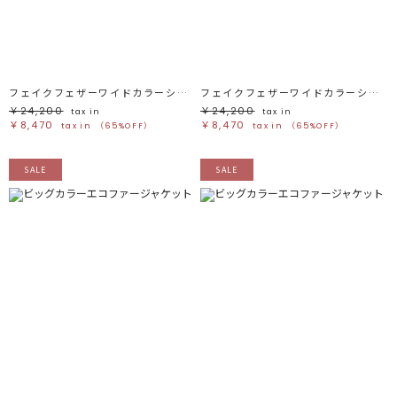
ブラック
ブラック
ブラウン
ブラウン
ベージュ
ベージュ
オレンジ
オレンジ
イエロー
イエロー
グリーン
グリーン
ブルー
ブルー
パープル
パープル
レッド
レッド
フェイクフェザーワイドカラーショートコート
フェイクフェザーワイドカラーショートコート
ピンク
ピンク
ミックス
ミックス
￥24,200
￥24,200
tax in
tax in
￥8,470
￥8,470
tax in
（65%OFF）
tax in
（65%OFF）
リセット
SALE
SALE
この条件で絞り込む