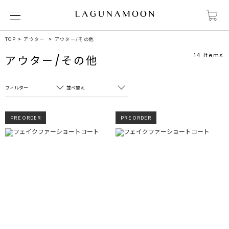
TOP
アウター
アウター/その他
14
Items
アウター/その他
フィルター
並べ替え
フリーワード
売れ筋順
PRE ORDER
PRE ORDER
新着順
CLOSE
おすすめ順
カテゴリ
高い順
サブカテゴリ
安い順
販売状況
カラー
すべて
すべて
ホワイト
ホワイト
グレー
グレー