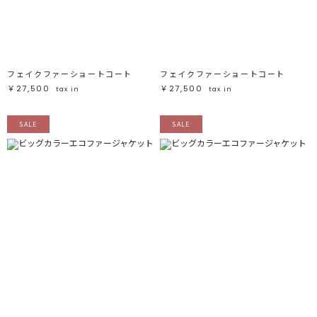
ブラック
ブラック
ブラウン
ブラウン
ベージュ
ベージュ
オレンジ
オレンジ
イエロー
イエロー
グリーン
グリーン
ブルー
ブルー
パープル
パープル
レッド
レッド
フェイクファーショートコート
フェイクファーショートコート
ピンク
ピンク
ミックス
ミックス
￥27,500
￥27,500
tax in
tax in
リセット
SALE
SALE
この条件で絞り込む