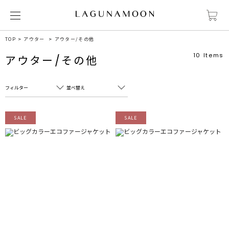
TOP
アウター
アウター/その他
10
Items
アウター/その他
フィルター
並べ替え
フリーワード
売れ筋順
SALE
SALE
新着順
CLOSE
おすすめ順
カテゴリ
高い順
サブカテゴリ
安い順
販売状況
カラー
すべて
すべて
ホワイト
ホワイト
グレー
グレー