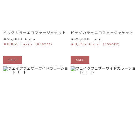
ブラック
ブラック
ブラウン
ブラウン
ベージュ
ベージュ
オレンジ
オレンジ
イエロー
イエロー
グリーン
グリーン
ブルー
ブルー
パープル
パープル
レッド
レッド
ビッグカラーエコファージャケット
ビッグカラーエコファージャケット
ピンク
ピンク
ミックス
ミックス
￥25,300
￥25,300
tax in
tax in
￥8,855
￥8,855
tax in
（65%OFF）
tax in
（65%OFF）
リセット
SALE
SALE
この条件で絞り込む