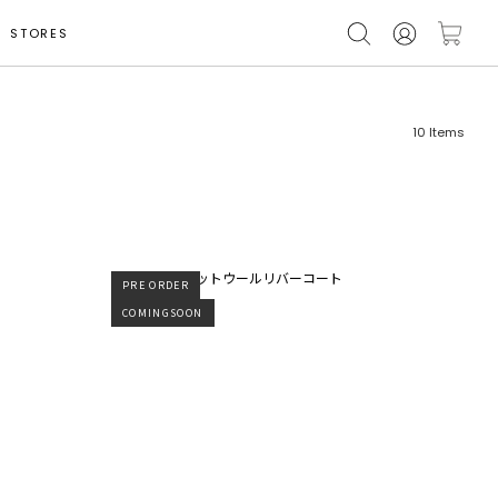
STORES
10
Items
PRE ORDER
フリーワード
売れ筋順
COMINGSOON
新着順
CLOSE
おすすめ順
カテゴリ
高い順
サブカテゴリ
安い順
販売状況