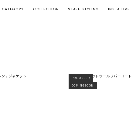
CATEGORY
COLLECTION
STAFF STYLING
INSTA LIVE
PRE ORDER
COMINGSOON