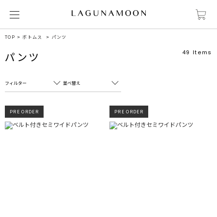
TOP
ボトムス
パンツ
49
Items
パンツ
フィルター
並べ替え
フリーワード
売れ筋順
PRE ORDER
PRE ORDER
新着順
CLOSE
おすすめ順
カテゴリ
高い順
サブカテゴリ
安い順
販売状況
カラー
すべて
すべて
ホワイト
ホワイト
グレー
グレー