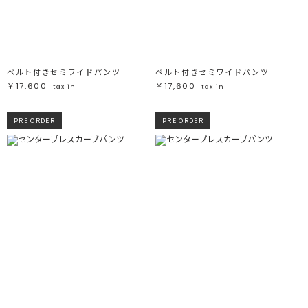
ブラック
ブラック
ブラウン
ブラウン
ベージュ
ベージュ
オレンジ
オレンジ
イエロー
イエロー
グリーン
グリーン
ブルー
ブルー
パープル
パープル
レッド
レッド
ベルト付きセミワイドパンツ
ベルト付きセミワイドパンツ
ピンク
ピンク
ミックス
ミックス
￥17,600
￥17,600
tax in
tax in
リセット
PRE ORDER
PRE ORDER
この条件で絞り込む