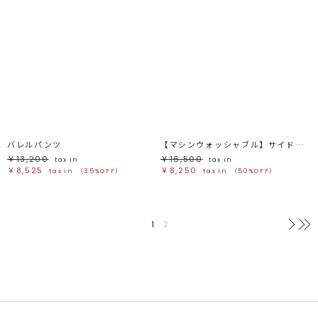
バレルパンツ
【マシンウォッシャブル】サイドベルトワイドパンツ
￥13,200
￥16,500
tax in
tax in
￥8,525
￥8,250
tax in
（35%OFF）
tax in
（50%OFF）
1
2
次へ