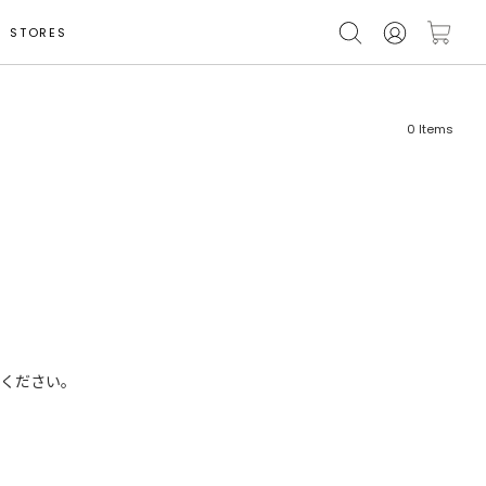
STORES
0
Items
フリーワード
売れ筋順
新着順
CLOSE
おすすめ順
ください。
カテゴリ
高い順
サブカテゴリ
安い順
販売状況