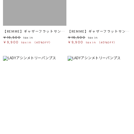
ブラック
ブラック
ブラウン
ブラウン
ベージュ
ベージュ
オレンジ
オレンジ
イエロー
イエロー
グリーン
グリーン
ブルー
ブルー
パープル
パープル
レッド
レッド
【REMME】ギャザーフラットサンダル
【REMME】ギャザーフラットサンダル
ピンク
ピンク
ミックス
ミックス
￥16,500
￥16,500
tax in
tax in
￥9,900
￥9,900
tax in
（40%OFF）
tax in
（40%OFF）
リセット
この条件で絞り込む