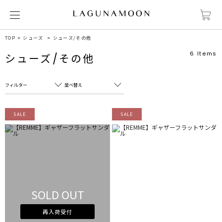
TOP
シューズ
シューズ/その他
6
Items
シューズ/その他
フィルター
並べ替え
フリーワード
売れ筋順
SALE
SALE
新着順
CLOSE
おすすめ順
カテゴリ
高い順
サブカテゴリ
安い順
販売状況
SOLD OUT
カラー
すべて
すべて
ホワイト
ホワイト
再入荷受付
グレー
グレー