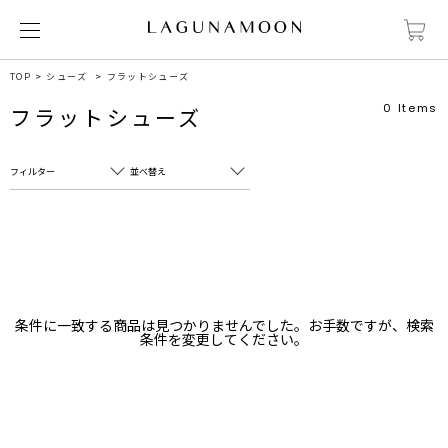
TOP
シューズ
フラットシューズ
0
Items
フラットシューズ
フィルター
並べ替え
フリーワード
売れ筋順
新着順
CLOSE
おすすめ順
カテゴリ
高い順
条件に一致する商品は見つかりませんでした。お手数ですが、検索
サブカテゴリ
条件を変更してください。
安い順
販売状況
カラー
すべて
すべて
ホワイト
ホワイト
グレー
グレー
ブラック
ブラック