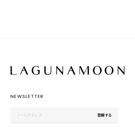
ブラウン
ブラウン
ベージュ
ベージュ
オレンジ
オレンジ
イエロー
イエロー
グリーン
グリーン
ブルー
ブルー
パープル
パープル
レッド
レッド
ピンク
ピンク
ミックス
ミックス
リセット
この条件で絞り込む
NEWSLETTER
登録する