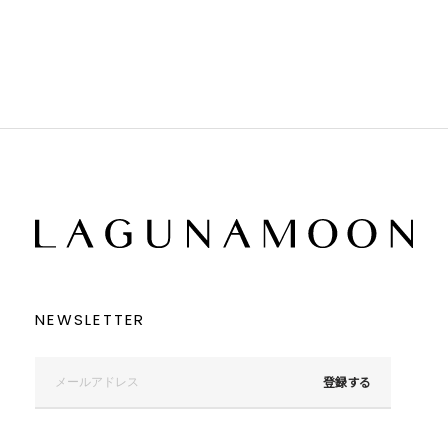
ブラウン
ブラウン
ベージュ
ベージュ
オレンジ
オレンジ
イエロー
イエロー
グリーン
グリーン
ブルー
ブルー
パープル
パープル
レッド
レッド
ピンク
ピンク
ミックス
ミックス
リセット
この条件で絞り込む
NEWSLETTER
登録する