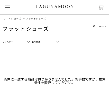
TOP
シューズ
フラットシューズ
0
Items
フラットシューズ
フィルター
並べ替え
フリーワード
売れ筋順
新着順
CLOSE
おすすめ順
カテゴリ
高い順
条件に一致する商品は見つかりませんでした。お手数ですが、検索
サブカテゴリ
条件を変更してください。
安い順
販売状況
カラー
すべて
すべて
ホワイト
ホワイト
グレー
グレー
ブラック
ブラック