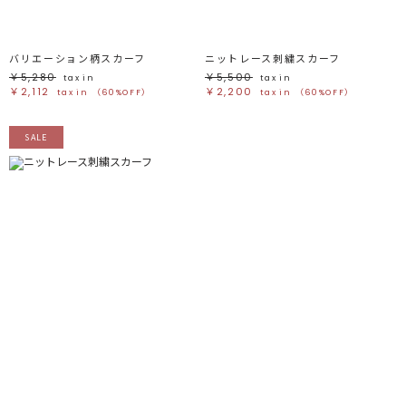
バリエーション柄スカーフ
ニットレース刺繍スカーフ
￥5,280
￥5,500
tax in
tax in
￥2,112
￥2,200
tax in
（60%OFF）
tax in
（60%OFF）
SALE