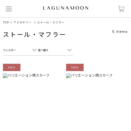
TOP
アクセサリー
ストール・マフラー
5
Items
ストール・マフラー
フィルター
並べ替え
フリーワード
売れ筋順
SALE
SALE
新着順
CLOSE
おすすめ順
カテゴリ
高い順
サブカテゴリ
安い順
販売状況
カラー
すべて
すべて
ホワイト
ホワイト
グレー
グレー