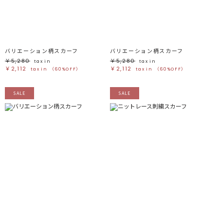
ブラック
ブラック
ブラウン
ブラウン
ベージュ
ベージュ
オレンジ
オレンジ
イエロー
イエロー
グリーン
グリーン
ブルー
ブルー
パープル
パープル
レッド
レッド
バリエーション柄スカーフ
バリエーション柄スカーフ
ピンク
ピンク
ミックス
ミックス
￥5,280
￥5,280
tax in
tax in
￥2,112
￥2,112
tax in
（60%OFF）
tax in
（60%OFF）
リセット
SALE
SALE
この条件で絞り込む