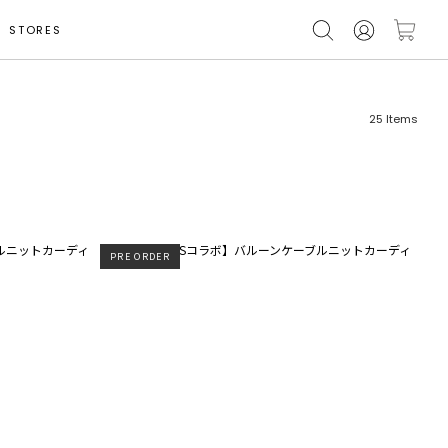
STORES
25
Items
PRE ORDER
フリーワード
売れ筋順
新着順
CLOSE
おすすめ順
カテゴリ
高い順
サブカテゴリ
安い順
販売状況