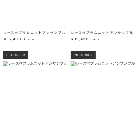
ブラック
ブラック
ブラウン
ブラウン
ベージュ
ベージュ
オレンジ
オレンジ
イエロー
イエロー
グリーン
グリーン
ブルー
ブルー
パープル
パープル
レッド
レッド
レースペプラムニットアンサンブル
レースペプラムニットアンサンブル
ピンク
ピンク
ミックス
ミックス
￥15,400
￥15,400
tax in
tax in
リセット
PRE ORDER
PRE ORDER
この条件で絞り込む