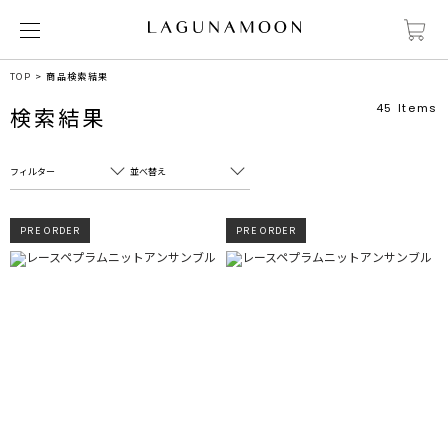
TOP
商品検索結果
45
Items
検索結果
フィルター
並べ替え
フリーワード
売れ筋順
PRE ORDER
PRE ORDER
新着順
CLOSE
おすすめ順
カテゴリ
高い順
サブカテゴリ
安い順
販売状況
カラー
すべて
すべて
ホワイト
ホワイト
グレー
グレー