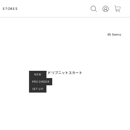
STORES
45
Items
NEW
フリーワード
売れ筋順
PRE ORDER
SET UP
新着順
CLOSE
おすすめ順
カテゴリ
高い順
サブカテゴリ
安い順
販売状況