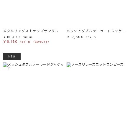
ブラック
ブラック
ブラウン
ブラウン
ベージュ
ベージュ
オレンジ
オレンジ
イエロー
イエロー
グリーン
グリーン
ブルー
ブルー
パープル
パープル
レッド
レッド
メタルリングストラップサンダル
メッシュダブルテーラードジャケット
ピンク
ピンク
ミックス
ミックス
￥15,400
￥17,600
tax in
tax in
￥6,160
tax in
（60%OFF）
リセット
NEW
この条件で絞り込む