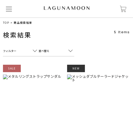
TOP
商品検索結果
5
Items
検索結果
フィルター
並べ替え
フリーワード
売れ筋順
SALE
NEW
新着順
CLOSE
おすすめ順
カテゴリ
高い順
サブカテゴリ
安い順
販売状況
カラー
すべて
すべて
ホワイト
ホワイト
グレー
グレー