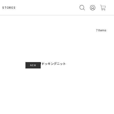
STORES
7
Items
NEW
フリーワード
売れ筋順
新着順
CLOSE
おすすめ順
カテゴリ
高い順
サブカテゴリ
安い順
販売状況