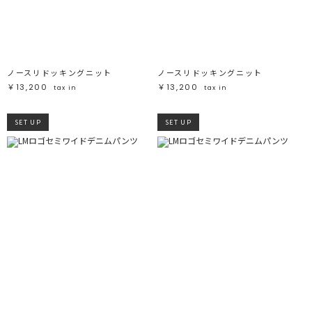
ブラック
ブラック
ブラウン
ブラウン
ベージュ
ベージュ
オレンジ
オレンジ
イエロー
イエロー
グリーン
グリーン
ブルー
ブルー
パープル
パープル
レッド
レッド
ノースリドッキングニット
ノースリドッキングニット
ピンク
ピンク
ミックス
ミックス
￥13,200
￥13,200
tax in
tax in
リセット
SET UP
SET UP
この条件で絞り込む