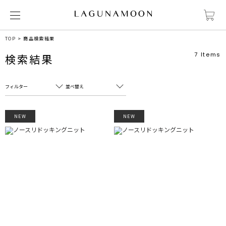
TOP
商品検索結果
7
Items
検索結果
フィルター
並べ替え
フリーワード
売れ筋順
NEW
NEW
新着順
CLOSE
おすすめ順
カテゴリ
高い順
サブカテゴリ
安い順
販売状況
カラー
すべて
すべて
ホワイト
ホワイト
グレー
グレー