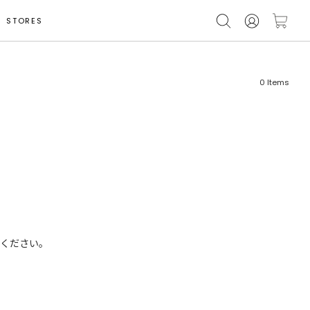
STORES
0
Items
フリーワード
売れ筋順
新着順
CLOSE
おすすめ順
ください。
カテゴリ
高い順
サブカテゴリ
安い順
販売状況