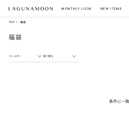
MONTHLY LOOK
NEW ITEMS
TOP
福袋
福袋
フィルター
並べ替え
条件に一