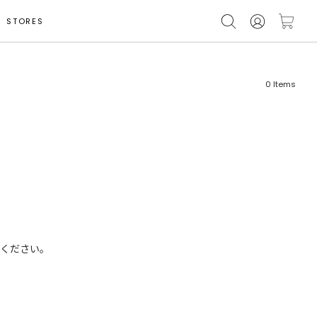
STORES
0
Items
フリーワード
売れ筋順
新着順
CLOSE
おすすめ順
ください。
カテゴリ
高い順
サブカテゴリ
安い順
販売状況