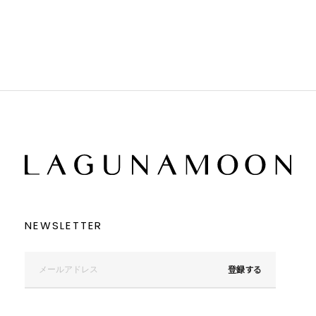
ブラック
ブラック
ブラウン
ブラウン
ベージュ
ベージュ
オレンジ
オレンジ
イエロー
イエロー
グリーン
グリーン
ブルー
ブルー
パープル
パープル
レッド
レッド
ピンク
ピンク
ミックス
ミックス
リセット
この条件で絞り込む
NEWSLETTER
登録する