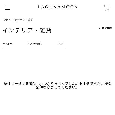
TOP
インテリア・雑貨
0
Items
インテリア・雑貨
フィルター
並べ替え
フリーワード
売れ筋順
新着順
CLOSE
おすすめ順
カテゴリ
高い順
条件に一致する商品は見つかりませんでした。お手数ですが、検索
サブカテゴリ
条件を変更してください。
安い順
販売状況
カラー
すべて
すべて
ホワイト
ホワイト
グレー
グレー