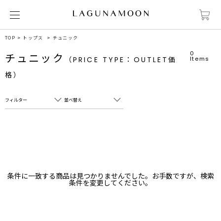
TOP
トップス
チュニック
0
チュニック
（PRICE TYPE：OUTLET価
Items
格）
フィルター
並べ替え
フリーワード
売れ筋順
新着順
CLOSE
おすすめ順
カテゴリ
高い順
条件に一致する商品は見つかりませんでした。お手数ですが、検索
サブカテゴリ
条件を変更してください。
安い順
販売状況
カラー
すべて
すべて