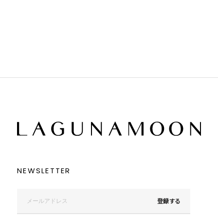
ホワイト
ホワイト
グレー
グレー
ブラック
ブラック
ブラウン
ブラウン
ベージュ
ベージュ
オレンジ
オレンジ
イエロー
イエロー
グリーン
グリーン
ブルー
ブルー
パープル
パープル
レッド
レッド
ピンク
ピンク
ミックス
ミックス
リセット
この条件で絞り込む
NEWSLETTER
登録する