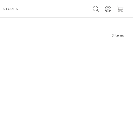
STORES
3
Items
フリーワード
売れ筋順
新着順
CLOSE
おすすめ順
カテゴリ
高い順
サブカテゴリ
安い順
販売状況